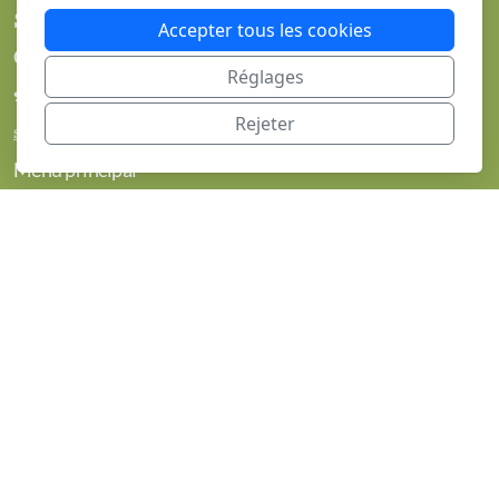
SKI CLUB EVILARD
Accepter tous les cookies
Chemin des Âges 5
Réglages
2533 Evilard
Rejeter
skiclubevilard@bluewin.ch
Menu principal
Accueil
Chalet et photos
Informations
Le comité
Devenir membre
Réserver le chalet
Evénements
Légal
Conditions d'utilisation